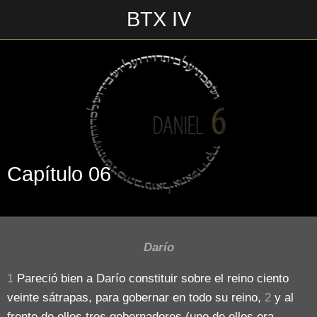
BTX IV
Escrito en 01/08/2018\n__________________\n
Capítulo 06
Darío
1
Pareció bien a Darío constituir sobre el reino ciento
veinte sátrapas, para gobernar en todo su reino,
2
y al
frente de ellos tres gobernadores (uno de ellos era