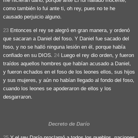
me hicieran daño, porque ante Él fui hallado inocente,
como también lo fui ante ti, oh rey, pues no te he
causado perjuicio alguno.
23
Entonces el rey se alegró en gran manera, y ordenó
que sacaran a Daniel del foso. Y Daniel fue sacado del
foso, y no se halló ninguna lesión en él, porque había
confiado en su DIOS.
24
Luego el rey dio orden, y fueron
traídos aquellos hombres que habían acusado a Daniel,
y fueron echados en el foso de los leones ellos, sus hijos
y sus mujeres, y aún no habían llegado al fondo del foso,
cuando los leones se apoderaron de ellos y los
desgarraron.
Decreto de Darío
25
Y el rey Darío proclamó a todos los pueblos, naciones