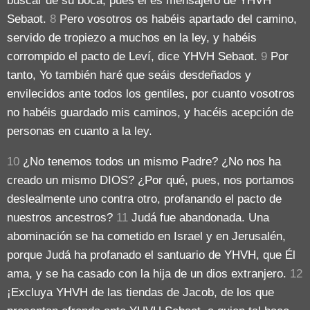
buscar de su boca, pues él es mensajero de YHVH
Sebaot.
8
Pero vosotros os habéis apartado del camino,
servido de tropiezo a muchos en la ley, y habéis
corrompido el pacto de Leví, dice YHVH Sebaot.
9
Por
tanto, Yo también haré que seáis desdeñados y
envilecidos ante todos los gentiles, por cuanto vosotros
no habéis guardado mis caminos, y hacéis acepción de
personas en cuanto a la ley.
10
¿No tenemos todos un mismo Padre? ¿No nos ha
creado un mismo DIOS? ¿Por qué, pues, nos portamos
deslealmente uno contra otro, profanando el pacto de
nuestros ancestros?
11
Judá fue abandonada. Una
abominación se ha cometido en Israel y en Jerusalén,
porque Judá ha profanado el santuario de YHVH, que Él
ama, y se ha casado con la hija de un dios extranjero.
12
¡Excluya YHVH de las tiendas de Jacob, de los que