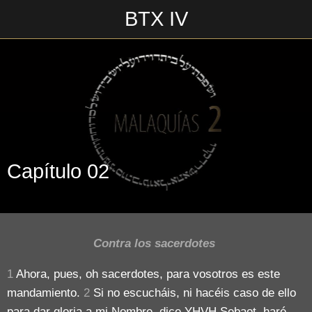
BTX IV
Escrito en 16/08/2018\n________________\n
Capítulo 02
Contra los sacerdotes
1
Ahora, pues, oh sacerdotes, para vosotros es este
mandamiento.
2
Si no escucháis, ni hacéis caso de ello
para dar gloria a mi Nombre, dice YHVH Sebaot, haré