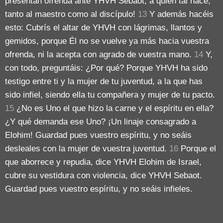
presentan ofrenda ante YHVH Sebaot, a quien tal hace,
tanto al maestro como al discípulo!
13
Y además hacéis
esto: Cubrís el altar de YHVH con lágrimas, llantos y
gemidos, porque Él no se vuelve ya más hacia vuestra
ofrenda, ni la acepta con agrado de vuestra mano.
14
Y,
con todo, preguntáis: ¿Por qué? Porque YHVH ha sido
testigo entre ti y la mujer de tu juventud, a la que has
sido infiel, siendo ella tu compañera y mujer de tu pacto.
15
¿No es Uno el que hizo la carne y el espíritu en ella?
¿Y qué demanda ese Uno? ¡Un linaje consagrado a
Elohim! Guardad pues vuestro espíritu, y no seáis
desleales con la mujer de vuestra juventud.
16
Porque el
que aborrece y repudia, dice YHVH Elohim de Israel,
cubre su vestidura con violencia, dice YHVH Sebaot.
Guardad pues vuestro espíritu, y no seáis infieles.