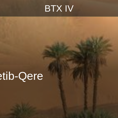
BTX IV
/2018\n___________________\n
etib-Qere