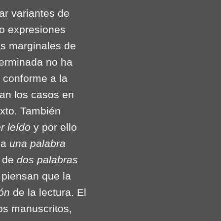
ar variantes de
 o expresiones
tas marginales de
terminada no ha
o conforme a la
lan los casos en
exto. También
er leído
y por ello
 a
una palabra
a de
dos palabras
 piensan que la
ión
de la lectura. El
os manuscritos,