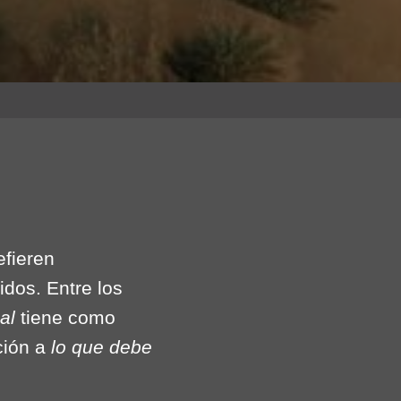
efieren
dos. Entre los
nal
tiene como
ción a
lo que debe