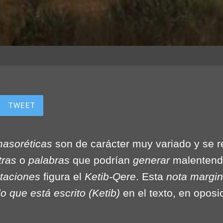
TWEET
masoréticas
son de carácter muy variado y se r
tras
o
palabras
que podrían
generar
malentendi
taciones
figura el
Ketib-Qere
. Esta
nota margi
lo que está escrito
(Ketib)
en el texto, en oposi