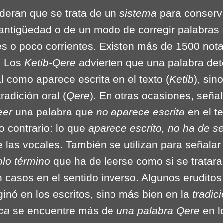
ideran que se trata de un
sistema
para conserv
antigüedad o de un modo de corregir palabras
iles o poco corrientes. Existen más de 1500 no
M. Los
Ketib-Qere
advierten que una palabra de
l como aparece escrita en el texto (
Ketib
), sin
tradición oral (
Qere
). En otras ocasiones, seña
leer
una palabra que
no aparece escrita
en el t
o contrario: lo que
aparece escrito, no ha de s
e las vocales. También se utilizan para señalar
olo término
que ha de leerse como si se tratar
n casos en el sentido inverso. Algunos eruditos
iginó en los escritos, sino más bien en la
tradic
ca
se encuentre más de
una palabra Qere
en l