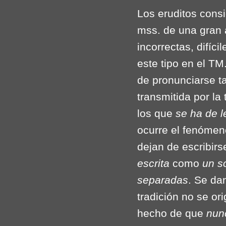
Los eruditos cons
mss. de una gran 
incorrectas, difíc
este tipo en el T
de pronunciarse ta
transmitida por la 
los que
se ha de 
ocurre el fenómen
dejan de escribirs
escrita
como
un s
separadas
. Se da
tradición no se or
hecho de que
nun