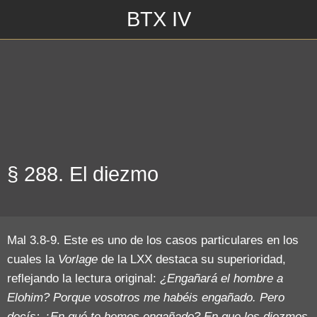
BTX IV
Escrito en 01/11/2018\n___________________\n
§ 288. El diezmo
Mal 3.8-9. Este es uno de los casos particulares en los
cuales la
Vorlage
de la LXX destaca su superioridad,
reflejando la lectura original:
¿Engañará el hombre a
Elohim? Porque vosotros me habéis engañado. Pero
decís: ¿En qué te hemos engañado? En que los diezmos