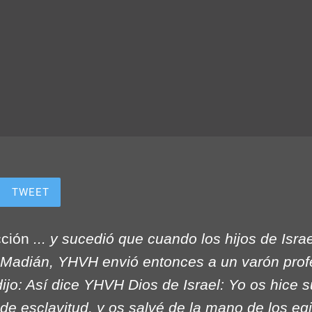
TWEET
cción
... y sucedió que cuando los hijos de Isra
adián, YHVH envió entonces a un varón profet
 dijo: Así dice YHVH Dios de Israel: Yo os hice s
e esclavitud, y os salvé de la mano de los egi