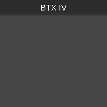
BTX IV
/2018\n_______________\n