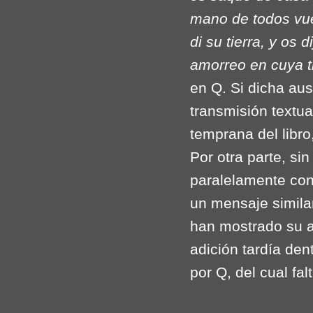
mano de todos vue
di su tierra, y os
amorreo en cuya ti
en Q. Si dicha aus
transmisión textua
temprana del libr
Por otra parte, si
paralelamente con
un mensaje similar
han mostrado su a
adición tardía den
por Q, del cual fa