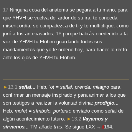
17
Ninguna cosa del anatema se pegará a tu mano, para
que YHVH se vuelva del ardor de su ira, te conceda
misericordia, se compadezca de ti y te multiplique, como
juró a tus antepasados,
18
porque habrás obedecido a la
voz de YHVH tu Elohim guardando todos sus
mandamientos que yo te ordeno hoy, para hacer lo recto
ante los ojos de YHVH tu Elohim.
►
13.1
señal...
Heb.
‘ot = señal, prenda, milagro
para
confirmar un mensaje inspirado y para animar a los que
son testigos a realizar la voluntad divina;
prodigio...
Heb.
mofet = símbolo, portento
enviado como señal de
algún acontecimiento futuro.
►
13.2
Vayamos y
sirvamos...
TM añade
tras
. Se sigue LXX
→
§
194
.