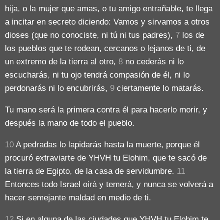
hija, o la mujer que amas, o tu amigo entrañable, te llega
a incitar en secreto diciendo: Vamos y sirvamos a otros
dioses (que no conociste, ni tú ni tus padres),
7
los de
los pueblos que te rodean, cercanos o lejanos de ti, de
un extremo de la tierra al otro,
8
no cederás ni lo
escucharás, ni tu ojo tendrá compasión de él, ni lo
perdonarás ni lo encubrirás,
9
ciertamente lo matarás.
Tu mano será la primera contra él para hacerlo morir, y
después la mano de todo el pueblo.
10
A pedradas lo lapidarás hasta la muerte, porque él
procuró extraviarte de YHVH tu Elohim, que te sacó de
la tierra de Egipto, de la casa de servidumbre.
11
Entonces todo Israel oirá y temerá, y nunca se volverá a
hacer semejante maldad en medio de ti.
12
Si en alguna de las ciudades que YHVH tu Elohim te