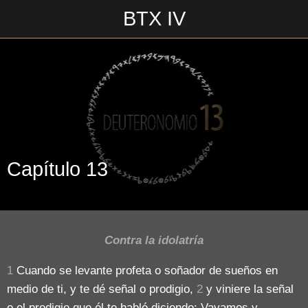
BTX IV
Escrito en 17/06/2018\n___________________\n
Capítulo 13
Contra la idolatría
1
Cuando se levante profeta o soñador de sueños en
medio de ti, y te dé señal o prodigio,
2
y viniere la señal
o el prodigio que él te habló diciendo: Vayamos y