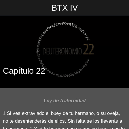
BTX IV
Escrito en 17/06/2018\n___________________\n
Capítulo 22
Ley de fraternidad
1
Si ves extraviado el buey de tu hermano, o su oveja,
no te desentenderás de ellos. Sin falta se los llevarás a
tu hermano.
2
Y si tu hermano no es vecino tuyo, o no lo