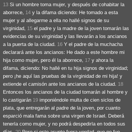
13
Si un hombre toma mujer, y después de cohabitar la
aborrece,
14
y la difama diciendo: He tomado a esta
mujer y al allegarme a ella no hallé signos de su
virginidad,
15
el padre y la madre de la joven tomarán las
evidencias de su virginidad y las llevarán a los ancianos
a la puerta de la ciudad.
16
Y el padre de la muchacha
declarará ante los ancianos: He dado a este hombre mi
hija como mujer, pero él la aborrece,
17
y ahora la
difama, diciendo: No hallé en tu hija signos de virginidad;
pero ¡he aquí las pruebas de la virginidad de mi hija! y
extiende el camisón ante los ancianos de la ciudad.
18
Entonces los ancianos de la ciudad tomarán al hombre y
lo castigarán
19
imponiéndole multa de cien siclos de
plata, que entregarán al padre de la joven, por cuanto
esparció mala fama sobre una virgen de Israel. Deberá
tenerla como mujer, y no podrá despedirla en todos sus
días.
20
Pero si este asunto fuera verdad, que no fue