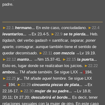
padre.
►
22.1
hermano...
En este caso,
conciudadano
.
►
22.4
levantarlos...
→Ex 23.4-5.
►
22.9
se te pierda...
Heb.
tiqdash
, del verbo
qadash = santificar, separar, poner
aparte, consagrar
, aunque también tiene el sentido de
quedar decomisado
.
►
22.11
con mezcla
→Lv 19.19.
►
22.12
manto...
→Nm 15.37-41.
►
22.15
la puerta...
Esto es, lugar donde se realizaban los juicios.
►
22.22
ambos...
TM añade
también.
Se sigue LXX
→
§
194
.
►
22.25
y...
TM añade
aquel hombre.
Se sigue LXX
→
§
194
.
►
22.29
cincuenta piezas de plata...
→Ex
22.16-17.
►
22.30
mujer de su padre...
→Lv 18.8;
20.11; Dt 27.20;
descubrirá el borde...
Es decir, tener
relaciones sexuales con la mujer de otro. En este caso