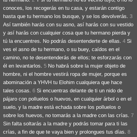
conoces, los recogerás en tu casa, y estarán contigo
hasta que tu hermano los busque, y se los devolverás.
3
Así también harás con su asno, así harás con su vestido
y así harás con cualquier cosa que tu hermano pierda y
tú la encuentres. No podrás desentenderte de ellas.
4
Si
ves el asno de tu hermano, o su buey, caídos en el
camino, no te desentenderás de ellos; te esforzarás con
él en levantarlos.
5
No habrá sobre la mujer objeto de
hombre, ni el hombre vestirá ropa de mujer, porque es
abominación a YHVH tu Elohim cualquiera que hace
tales cosas.
6
Si encuentras delante de ti un nido de
pájaro con polluelos o huevos, en cualquier árbol o en el
suelo, y la madre está echada sobre los polluelos o
sobre los huevos, no tomarás a la madre con las crías.
7
Sin falta soltarás a la madre y podrás tomar para ti las
crías, a fin de que te vaya bien y prolongues tus días.
8