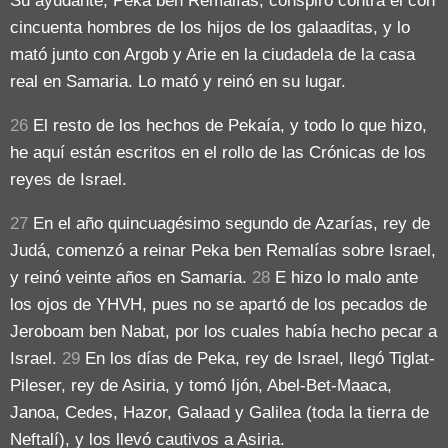
Su ayudante, Peka ben Remalías, conspiró contra él con
cincuenta hombres de los hijos de los galaaditas, y lo
mató junto con Argob y Arie en la ciudadela de la casa
real en Samaria. Lo mató y reinó en su lugar.
26
El resto de los hechos de Pekaía, y todo lo que hizo,
he aquí están escritos en el rollo de las Crónicas de los
reyes de Israel.
27
En el año quincuagésimo segundo de Azarías, rey de
Judá, comenzó a reinar Peka ben Remalías sobre Israel,
y reinó veinte años en Samaria.
28
E hizo lo malo ante
los ojos de YHVH, pues no se apartó de los pecados de
Jeroboam ben Nabat, por los cuales había hecho pecar a
Israel.
29
En los días de Peka, rey de Israel, llegó Tiglat-
Pileser, rey de Asiria, y tomó Ijón, Abel-Bet-Maaca,
Janoa, Cedes, Hazor, Galaad y Galilea (toda la tierra de
Neftalí), y los llevó cautivos a Asiria.