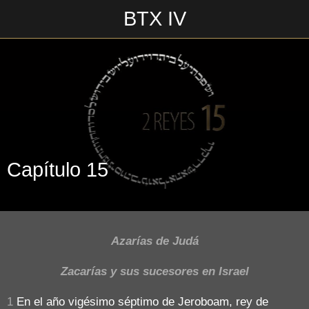
BTX IV
Escrito en 13/07/2018\n__________________\n
Capítulo 15
Azarías de Judá
Zacarías y sus sucesores en Israel
1
En el año vigésimo séptimo de Jeroboam, rey de