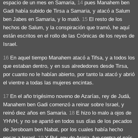
espacio de un mes en Samaria,
14
pues Manahem ben
Gadi había subido de Tirsa a Samaria, y atacó a Salum
ben Jabes en Samaria, y lo mató.
15
El resto de los
hechos de Salum, y la conspiración que tramó, he aquí
están escritos en el rollo de las Crónicas de los reyes de
Israel.
16
En aquel tiempo Manahem atacó a Tifsa, y a todos los
que estaban dentro, y en sus alrededores desde Tirsa,
por cuanto no le habían abierto, por tanto la atacó y abrió
el vientre a todas las mujeres encintas.
17
En el año trigésimo noveno de Azarías, rey de Judá,
Manahem ben Gadi comenzó a reinar sobre Israel, y
reinó diez años en Samaria.
18
E hizo lo malo a ojos de
YHVH, y no se apartó en todos sus días de los pecados
de Jeroboam ben Nabat, por los cuales había hecho
pecar a Israel.
19
Y Pul, rey de Asiria, fue contra el país,