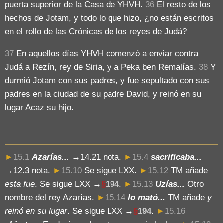
puerta superior de la Casa de YHVH.
36
El resto de los
hechos de Jotam, y todo lo que hizo, ¿no están escritos
en el rollo de las Crónicas de los reyes de Judá?
37
En aquellos días YHVH comenzó a enviar contra
Judá a Rezín, rey de Siria, y a Peka ben Remalías.
38
Y
durmió Jotam con sus padres, y fue sepultado con sus
padres en la ciudad de su padre David, y reinó en su
lugar Acaz su hijo.
►
15.1
Azarías...
→14.21 nota.
►
15.4
sacrificaba...
→12.3 nota.
►
15.10
Se sigue LXX.
►
15.12
TM añade
esta fue
. Se sigue LXX →
§
194
.
►
15.13
Uzías...
Otro
nombre del rey Azarías.
►
15.14
lo mató...
TM añade
y
reinó en su lugar
. Se sigue LXX →
§
194
.
►
15.16