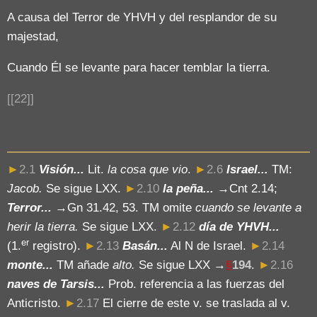
A causa del Terror de YHVH y del resplandor de su
majestad,
Cuando Él se levante para hacer temblar la tierra.
[[22]]
►
2.1
Visión...
Lit.
la cosa que vio
.
►
2.6
Israel...
TM:
Jacob.
Se sigue LXX.
►
2.10
la peña...
→Cnt 2.14;
Terror...
→Gn 31.42, 53. TM omite
cuando se levante a
herir la tierra.
Se sigue LXX.
►
2.12
día de Y
HVH
...
er
(1.
registro).
►
2.13
Basán...
Al N de Israel.
►
2.14
monte...
TM añade
alto.
Se sigue LXX →
§
194
.
►
2.16
naves de Tarsis...
Prob. referencia a las fuerzas del
Anticristo.
►
2.17
El cierre de este v. se traslada al v.