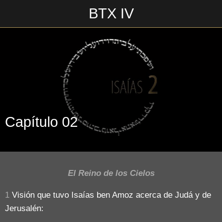
BTX IV
Escrito en 03/08/2018\n__________________\n
Capítulo 02
El Reino de los Cielos
1
Visión que tuvo Isaías ben Amoz acerca de Judá y de
Jerusalén: