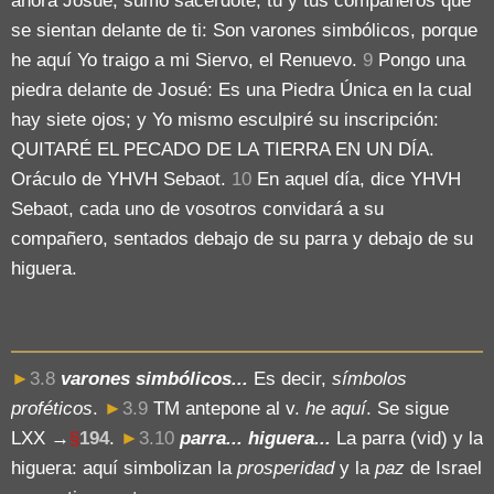
ahora Josué, sumo sacerdote, tú y tus compañeros que
se sientan delante de ti: Son varones simbólicos, porque
he aquí Yo traigo a mi Siervo, el Renuevo.
9
Pongo una
piedra delante de Josué: Es una Piedra Única en la cual
hay siete ojos; y Yo mismo esculpiré su inscripción:
QUITARÉ EL PECADO DE LA TIERRA EN UN DÍA.
Oráculo de YHVH Sebaot.
10
En aquel día, dice YHVH
Sebaot, cada uno de vosotros convidará a su
compañero, sentados debajo de su parra y debajo de su
higuera.
►
3.8
varones simbólicos...
Es decir,
símbolos
proféticos
.
►
3.9
TM antepone al v.
he aquí
. Se sigue
LXX →
§
194
.
►
3.10
parra... higuera...
La parra (vid) y la
higuera: aquí simbolizan la
prosperidad
y la
paz
de Israel