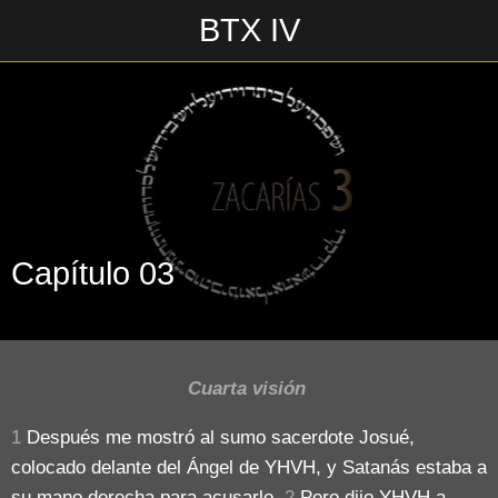
BTX IV
Escrito en 01/08/2018\n________________\n
Capítulo 03
Cuarta visión
1
Después me mostró al sumo sacerdote Josué,
colocado delante del Ángel de YHVH, y Satanás estaba a
su mano derecha para acusarlo.
2
Pero dijo YHVH a