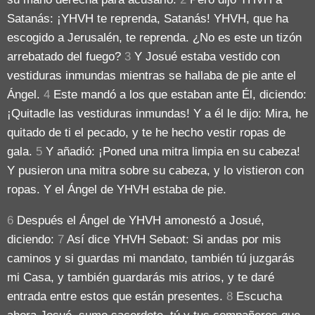
Satanás: ¡YHVH te reprenda, Satanás! YHVH, que ha
escogido a Jerusalén, te reprenda. ¿No es este un tizón
arrebatado del fuego?
3
Y Josué estaba vestido con
vestiduras inmundas mientras se hallaba de pie ante el
Ángel.
4
Este mandó a los que estaban ante Él, diciendo:
¡Quitadle las vestiduras inmundas! Y a él le dijo: Mira, he
quitado de ti el pecado, y te he hecho vestir ropas de
gala.
5
Y añadió: ¡Poned una mitra limpia en su cabeza!
Y pusieron una mitra sobre su cabeza, y lo vistieron con
ropas. Y el Ángel de YHVH estaba de pie.
6
Después el Ángel de YHVH amonestó a Josué,
diciendo:
7
Así dice YHVH Sebaot: Si andas por mis
caminos y si guardas mi mandato, también tú juzgarás
mi Casa, y también guardarás mis atrios, y te daré
entrada entre estos que están presentes.
8
Escucha