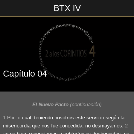
BTX IV
Escrito en 18/06/2018\n \n
Capítulo 04
El Nuevo Pacto
(continuación)
1
Por lo cual, teniendo nosotros este servicio según la
misericordia que nos fue concedida, no desmayamos;
2
antes bien, renunciamos a subterfugios deshonestos, no