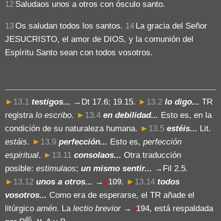
12
Saludaos unos a otros con ósculo santo.
13
Os saludan todos los santos.
14
La gracia del Señor
JESUCRISTO, el amor de DIOS, y la comunión del
Espíritu Santo sean con todos vosotros.
►
13.1
testigos...
→Dt 17.6; 19.15.
►
13.2
lo digo...
TR
registra
lo escribo.
►
13.4
en debilidad...
Esto es, en la
condición de su naturaleza humana.
►
13.5
estéis...
Lit.
estáis
.
►
13.9
perfección...
Esto es,
perfección
espiritual
.
►
13.11
consolaos...
Otra traducción
posible:
estimulaos
;
un mismo sentir...
→Fil 2.5.
►
13.12
unos a otros...
→
§
109
.
►
13.14
todos
vosotros...
Como era de esperarse, el TR añade el
litúrgico
amén
. La
lectio brevior
→
§
194
, está respaldada
46