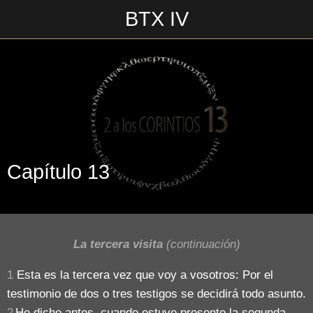
BTX IV
Escrito en 18/06/2018\n \n
Capítulo 13
La tercera visita
(continuación)
1
Esta es la tercera vez que voy a vosotros: Por el
testimonio de dos o tres testigos se decidirá todo asunto.
2
He dicho antes, cuando estuve presente la segunda