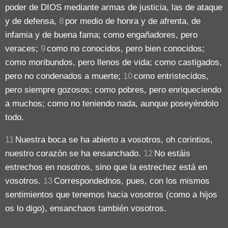
poder de DIOS mediante armas de justicia, las de ataque
y de defensa,
8
por medio de honra y de afrenta, de
infamia y de buena fama; como engañadores, pero
veraces;
9
como no conocidos, pero bien conocidos;
como moribundos, pero llenos de vida; como castigados,
pero no condenados a muerte;
10
como entristecidos,
pero siempre gozosos; como pobres, pero enriqueciendo
a muchos; como no teniendo nada, aunque poseyéndolo
todo.
11
Nuestra boca se ha abierto a vosotros, oh corintios,
nuestro corazón se ha ensanchado.
12
No estáis
estrechos en nosotros, sino que la estrechez está en
vosotros.
13
Correspondednos, pues, con los mismos
sentimientos que tenemos hacia vosotros (como a hijos
os lo digo), ensanchaos también vosotros.