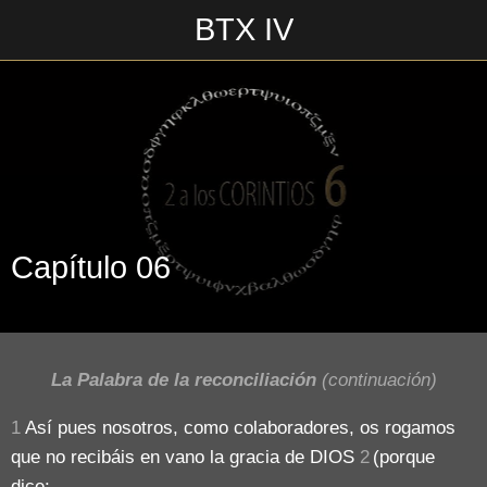
BTX IV
Escrito en 18/06/2018\n \n
Capítulo 06
La Palabra de la reconciliación
(continuación)
1
Así pues nosotros, como colaboradores, os rogamos
que no recibáis en vano la gracia de DIOS
2
(porque
dice: