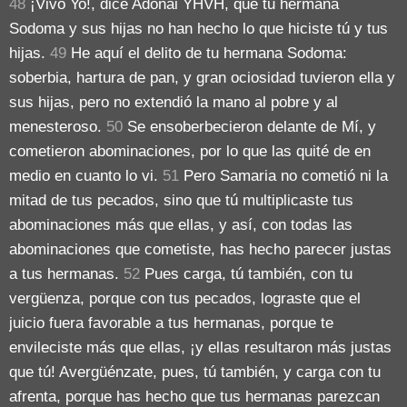
48
¡Vivo Yo!, dice Adonai YHVH, que tu hermana
Sodoma y sus hijas no han hecho lo que hiciste tú y tus
hijas.
49
He aquí el delito de tu hermana Sodoma:
soberbia, hartura de pan, y gran ociosidad tuvieron ella y
sus hijas, pero no extendió la mano al pobre y al
menesteroso.
50
Se ensoberbecieron delante de Mí, y
cometieron abominaciones, por lo que las quité de en
medio en cuanto lo vi.
51
Pero Samaria no cometió ni la
mitad de tus pecados, sino que tú multiplicaste tus
abominaciones más que ellas, y así, con todas las
abominaciones que cometiste, has hecho parecer justas
a tus hermanas.
52
Pues carga, tú también, con tu
vergüenza, porque con tus pecados, lograste que el
juicio fuera favorable a tus hermanas, porque te
envileciste más que ellas, ¡y ellas resultaron más justas
que tú! Avergüénzate, pues, tú también, y carga con tu
afrenta, porque has hecho que tus hermanas parezcan