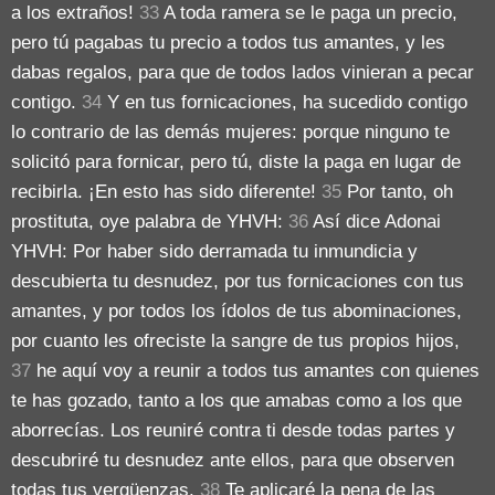
a los extraños!
33
A toda ramera se le paga un precio,
pero tú pagabas tu precio a todos tus amantes, y les
dabas regalos, para que de todos lados vinieran a pecar
contigo.
34
Y en tus fornicaciones, ha sucedido contigo
lo contrario de las demás mujeres: porque ninguno te
solicitó para fornicar, pero tú, diste la paga en lugar de
recibirla. ¡En esto has sido diferente!
35
Por tanto, oh
prostituta, oye palabra de YHVH:
36
Así dice Adonai
YHVH: Por haber sido derramada tu inmundicia y
descubierta tu desnudez, por tus fornicaciones con tus
amantes, y por todos los ídolos de tus abominaciones,
por cuanto les ofreciste la sangre de tus propios hijos,
37
he aquí voy a reunir a todos tus amantes con quienes
te has gozado, tanto a los que amabas como a los que
aborrecías. Los reuniré contra ti desde todas partes y
descubriré tu desnudez ante ellos, para que observen
todas tus vergüenzas.
38
Te aplicaré la pena de las