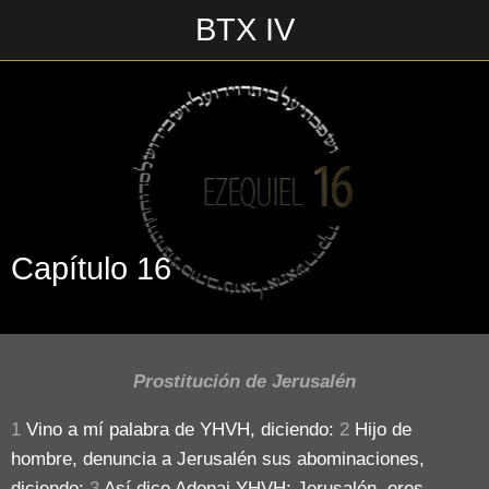
BTX IV
Escrito en 06/08/2018\n__________________\n
Capítulo 16
Prostitución de Jerusalén
1
Vino a mí palabra de YHVH, diciendo:
2
Hijo de
hombre, denuncia a Jerusalén sus abominaciones,
diciendo:
3
Así dice Adonai YHVH: Jerusalén, eres