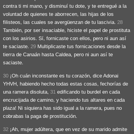
contra ti mi mano, y disminuí tu dote, y te entregué a la
voluntad de quienes te aborrecen, las hijas de los
filisteos, las cuales se avergüenzan de tu lascivia.
28
También, por ser insaciable, hiciste el papel de prostituta
con los asirios. Sí, fornicaste con ellos, pero ni aun así
te saciaste.
29
Multiplicaste tus fornicaciones desde la
tierra de Canaán hasta Caldea, pero ni aun así te
saciaste.
30
¡Oh cuán inconstante es tu corazón, dice Adonai
YHVH, habiendo hecho todas estas cosas, fechorías de
una ramera disoluta,
31
edificando tu burdel en cada
encrucijada de camino, y haciendo tus altares en cada
plaza! Ni siquiera has sido igual a la ramera, pues no
cobrabas la paga de prostitución.
32
¡Ah, mujer adúltera, que en vez de su marido admite