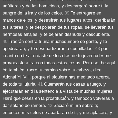
adúlteras y de las homicidas, y descargaré sobre ti la
sangre de la ira y de los celos.
39
Te entregaré en
manos de ellos, y destruirán tus lugares altos; derribarán
tus altares, y te despojarán de tus ropas, se llevarán tus
hermosas alhajas, y te dejarán desnuda y descubierta.
40
Traerán contra ti una muchedumbre de gente, y te
apedrearán, y te descuartizarán a cuchilladas,
43
por
cuanto no te acordaste de los días de tu juventud y me
provocaste a ira con todas estas cosas. Por eso, he aquí
Yo también traeré tu camino sobre tu cabeza, dice
Adonai YHVH, porque ni siquiera has meditado acerca
de toda tu lujuria.
41
Quemarán tus casas a fuego, y
ejecutarán en ti la sentencia a vista de muchas mujeres.
Haré que ceses en la prostitución, y tampoco volverás a
dar salario de ramera.
42
Saciaré mi ira sobre ti;
entonces mis celos se apartarán de ti, y me aplacaré, y