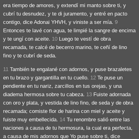
era tiempo de amores, y extendí mi manto sobre ti, y
cubrí tu desnudez, y te di juramento, y entré en pacto
contigo, dice Adonai YHVH, y viniste a ser mía.
9
Entonces te lavé con agua, te limpié la sangre de encima
y te ungí con aceite.
10
Luego te vestí de obra
recamada, te calcé de becerro marino, te ceñí de lino
fino y te cubrí de seda.
11
También te engalané con adornos, y puse brazaletes
en tu brazo y gargantilla en tu cuello.
12
Te puse un
pendiente en tu nariz, zarcillos en tus orejas, y una
diadema hermosa sobre tu cabeza.
13
Fuiste adornada
con oro y plata, y vestida de lino fino, de seda y de obra
recamada; comiste flor de harina con miel y aceite y
fuiste muy embellecida.
14
Tu renombre salió entre las
naciones a causa de tu hermosura, la cual era perfecta,
a causa de mis adornos que Yo puse sobre ti, dice