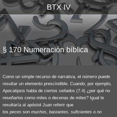
BTX IV
Escrito en 03/11/2018\n_______________\n
§ 170 Numeración bíblica
Como un simple recurso de narrativa, el
número
puede
resultar un elemento prescindible. Cuando, por ejemplo,
Apocalipsis habla de ciertos
sellados
(7.4) ¿por qué no
reseñarlos como miles o decenas de miles? Igual le
resultaría al apóstol Juan referir que
los
peces
son
muchos
,
bastantes
,
suficientes
o
no