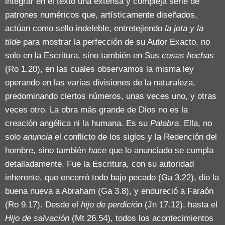
integrar en el texto una extensa y compleja serie de
patrones numéricos que, artísticamente diseñados,
actúan como sello indeleble, entretejiendo
la jota y la
tilde
para mostrar la perfección de su Autor Exacto, no
solo en la Escritura, sino también en Sus
cosas hechas
(Ro 1.20), en las cuales observamos la misma ley
operando en las varias divisiones de la naturaleza,
predominando ciertos números, unas veces uno, y otras
veces otro. La obra más grande de Dios no es la
creación angélica ni la humana. Es su
Palabra
. Ella, no
solo
anuncia
el conflicto de los siglos y la Redención del
hombre, sino también
hace
que lo anunciado se cumpla
detalladamente. Fue la Escritura, con su autoridad
inherente, que encerró todo bajo pecado (Ga 3.22), dio la
buena nueva a Abraham (Ga 3.8), y endureció a Faraón
(Ro 9.17). Desde el
hijo de perdición
(Jn 17.12), hasta el
Hijo de salvación
(Mt 26.54), todos los acontecimientos