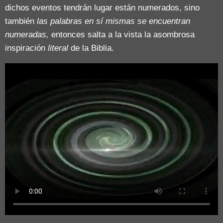
dichos eventos tendrán lugar están numerados, sino
también
las palabras en sí mismas se encuentran
numeradas,
entonces salta a la vista la asombrosa
inspiración
literal
de la Biblia.