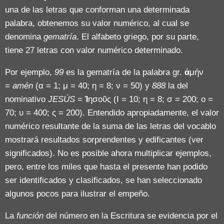
una de las letras que conforman una determinada
palabra, obtenemos su valor numérico, al cual se
denomina
gematría
. El alfabeto griego, por su parte,
tiene 27 letras con valor numérico determinado.
Por ejemplo,
99
es la gematría de la palabra gr.
ἀ
μήν
=
amén
(α = 1; μ = 40; η = 8; ν = 50) y
888
la del
nominativo
J
ESÚS
=
Ἰ
ησοῦς (Ι = 10; η = 8; σ = 200; ο =
70; υ = 400; ς = 200). Entendido apropiadamente, el valor
numérico resultante de la suma de las letras del vocablo
mostrará resultados sorprendentes y edificantes (ver
significados). No es posible ahora multiplicar ejemplos,
pero, entre los miles que hasta el presente han podido
ser identificados y clasificados, se han seleccionado
algunos pocos para ilustrar el empeño.
La
función
del número en la Escritura se evidencia por el